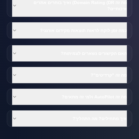
מה זה Domain Rating (DR) ואיך בוחרים אתרים
איכותיים?
כמה זמן לוקח לראות תוצאות מקידום אורגני?
האם הקישורים נשארים לצמיתות?
מה זה "קרדיטים"?
מה זה AutoPilot ולמי זה מתאים?
איך מתחילים? מה התהליך?