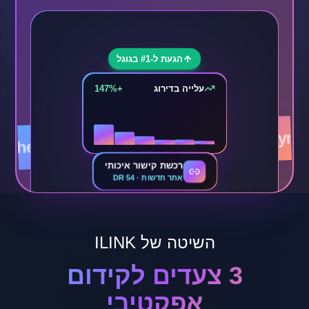
הגעת ל-#1 בגוגל
עלייה בדירוג
+147%
yn
globes
calcalist
walla
mako
TheMarker
rt5
רכשת קישור איכותי
אתר חדשות · DR 54
השיטה של ILINK
3 צעדים לקידום
אפקטיבי