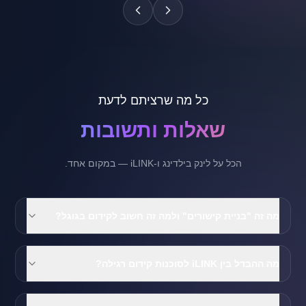
כל מה שרציתם לדעת
שאלות ותשובות
הכל על לינק בילדינג ו-iLINK — במקום אחד.
מה זה "בניית קישורים" ולמה זה חשוב לקידום בגוגל?
מה ההבדל בין iLINK לסוכנות קידום רגילה?