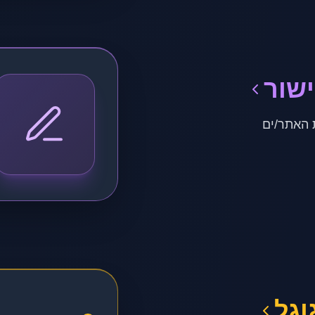
שור
 האתר/ים
וגל