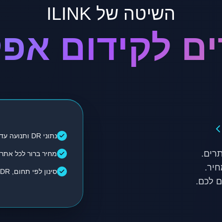
השיטה של ILINK
נתוני DR ותנועה עדכניים
מחיר ברור לכל אתר
סינון לפי תחום, DR, תנועה ועלות
 לכם.