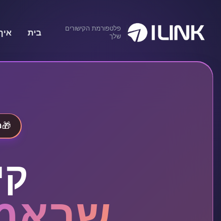
פלטפורמת הקישורים
בית
איך
שלך
🎁
מ
קי
שבאמת