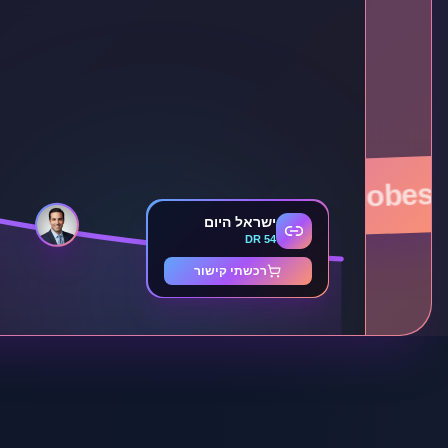
globe
calcalist
walla
mako
eMarker
ישראל היום
DR 54
רכשתי קישור