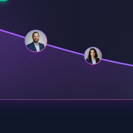
1
Th
sport5
mouse
xnet
Geektime
12