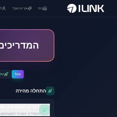
בית
איך זה עובד
למ
המדריכים 
הכל
התח
התחלה מהירה
צעדים ראשונים ב-i-link
המדריך המהיר למשתמש ח