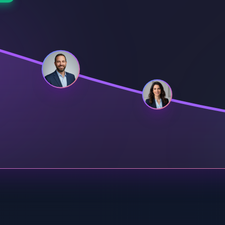
T
sport5
mouse
xnet
Geektime
N12