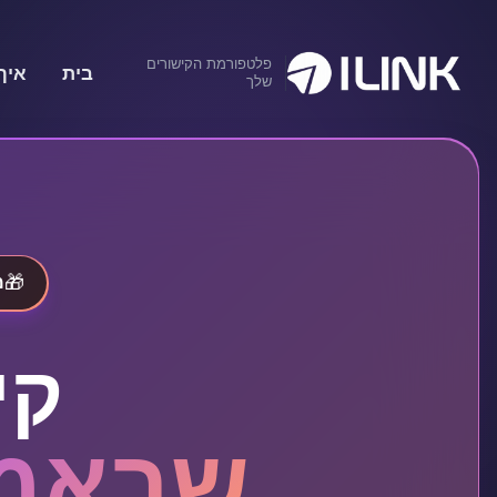
פלטפורמת הקישורים
בית
איך
שלך
🎁
מ
קי
שבאמת