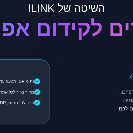
השיטה של ILINK
נתוני DR ותנועה עדכניים
מחיר ברור לכל אתר
סינון לפי תחום, DR, תנועה ועלות
 לכם.