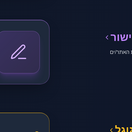
שור
 האתר/ים
וגל