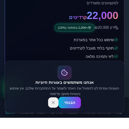
למקצוענים ומשרדים
22,000
קרדיטים
רק ₪
20,000
+
2,000
במתנה
(10%)
שימוש בכל אתר במערכת
תוקף בלתי מוגבל לקרדיטים
ליווי ותמיכה מלאה
הצטיידו בקרדיטים
אנחנו משתמשים בעוגיות חיוניות
העוגיות עוזרות לנו להפעיל את האתר ולשמור על ההתחברות שלכם. אין שימוש
בעוגיות מעקב פרסומי.
הבנתי
בית
איך זה עובד
למי זה מתאים?
תכונות
מחירים
חנות
שאלות נפוצות
התחבר