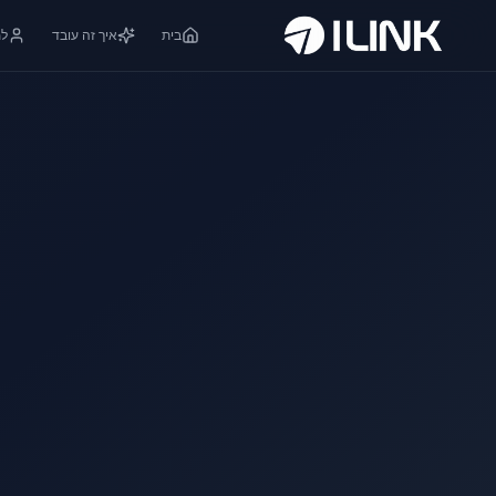
בית
איך זה עובד
למ